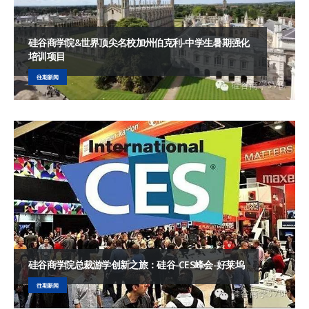
硅谷商学院&世界顶尖名校加州伯克利-中学生暑期强化
培训项目
往期新闻
硅谷商学院总裁游学创新之旅：硅谷-CES峰会-好莱坞
往期新闻