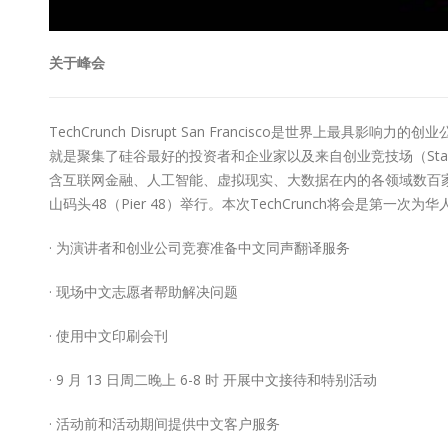
关于峰会
TechCrunch Disrupt San Francisco是世界上最具
就是聚集了硅谷最好的投资者和企业家以及来自创业竞技场（Startup Ba
含互联网金融、人工智能、虚拟现实、大数据在内的各领域数百家参展
山码头48（Pier 48）举行。本次TechCrunch将会是第一
· 为演讲者和创业公司竞赛准备中文同声翻译服务
· 现场中文志愿者帮助解决问题
· 使用中文印刷会刊
· 9 月 13 日周二晚上 6-8 时 开展中文接待和特别活动
· 活动前和活动期间提供中文客户服务